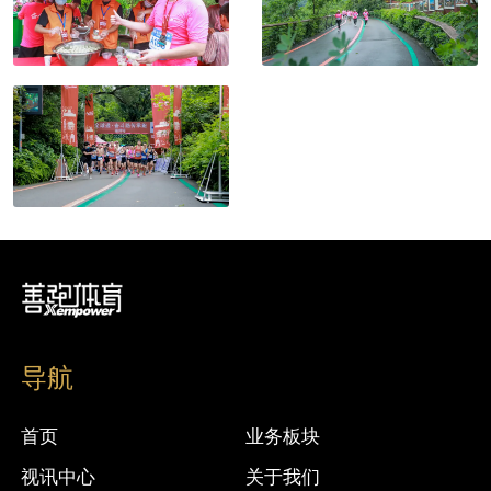
导航
首页
业务板块
视讯中心
关于我们