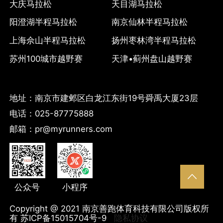
大庆马拉松
天目湖马拉松
阳澄湖半程马拉松
南京仙林半程马拉松
上海佘山半程马拉松
扬州枣林湾半程马拉松
苏州100城市越野赛
天津•蓟州盘山越野赛
地址：南京市建邺区白龙江东街19号舜禹大厦23层
电话：025-87775888
邮箱：pr@myrunners.com
公众号
小程序
Copyright @ 2021 南京善跑体育科技有限公司版权所
有
苏ICP备15015704号-9
隐私协议