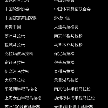
国家体育总局
中国奥委会
中国轮滑协会
中国体育舞蹈联合会
中国霹雳舞国家队
滑板中国
街舞中国
大连马拉松赛
苏州马拉松
南京半程马拉松
盐城马拉松
乌鲁木齐马拉松
克拉玛依马拉松
保定马拉松
宿迁马拉松
包头马拉松
伊犁河马拉松
泰州马拉松
大庆马拉松
天目湖马拉松
阳澄湖半程马拉松
南京仙林半程马拉松
上海佘山半程马拉松
扬州枣林湾半程马拉松
苏州100城市越野赛
天津•蓟州盘山越野赛